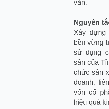
văn.
Nguyên tắc
Xây dựng 
bền vững t
sử dụng c
sản của Tỉ
chức sản x
doanh, liê
vốn cổ ph
hiệu quả ki