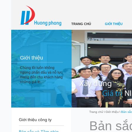
TRANG CHỦ
GIỚI THIỆU
Giới thiệu
Chúng tôi luôn không
ngừng phấn đấu và nỗ lực
mang đến cho khách hàng
những giá trị…
Trang chủ
Giới thiệu
Bản sắc
Giới thiệu công ty
Bản sắ
Bản sắc và Tầm nhìn